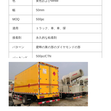
色
黄色およびWhtie
幅
50mm
MOQ
500pc
適用
トラック、車、車、塀
接着剤
永久的な粘着剤
パターン
蜜蜂の巣の形のダイヤモンドの形
500pc/CTN
パッキング