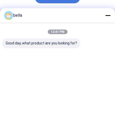
bella
推薦されたプロダクト
12:41 PM
Good day, what product are you looking for?
ISO9001レトロの反射
水晶色レトロの反射テ
レトロの反射印
印の反射Conspicuity
ープ オートバイの安全
明るさを付ける
テープ
印の警告テープ
く白い容易
ベストプライス
ベストプライス
ベストプラ
Desktop Site
ホーム
企業情報
お問い合わせ
地図
プライバシーポリシー