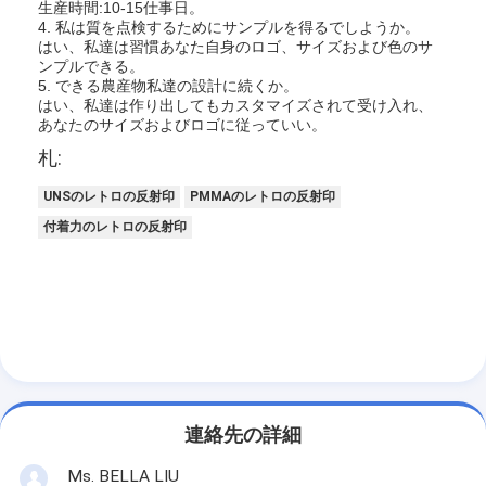
生産時間:10-15仕事日。
わたしたち に つい て
4. 私は質を点検するためにサンプルを得るでしようか。
はい、私達は習慣あなた自身のロゴ、サイズおよび色のサ
ンプルできる。
工場 ツアー
5. できる農産物私達の設計に続くか。
はい、私達は作り出してもカスタマイズされて受け入れ、
品質管理
あなたのサイズおよびロゴに従っていい。
札:
連絡 ください
UNSのレトロの反射印
PMMAのレトロの反射印
ニュース
付着力のレトロの反射印
事件
Retroreflectorのメートル
舗装の印Retroreflectometer
連絡先の詳細
印Retroreflectometer
Ms. BELLA LIU