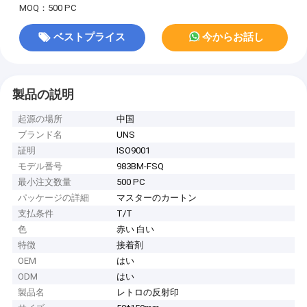
MOQ：500 PC
ベストプライス
今からお話し
製品の説明
起源の場所
中国
ブランド名
UNS
証明
ISO9001
モデル番号
983BM-FSQ
最小注文数量
500 PC
パッケージの詳細
マスターのカートン
支払条件
T/T
色
赤い 白い
特徴
接着剤
OEM
はい
ODM
はい
製品名
レトロの反射印