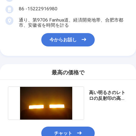
レトロの反射メートル
86 -15222916980
道の印の厚さゲージ
通り、第9706 Fanhua道、経済開発地帯、合肥市都
市、安徽省を時間を計る
携帯用Retroreflectometer
今からお話し
手持ち型のRetroreflectometer
レトロの反射印
自転車の反射ステッカー
最高の価格で
反射テープ ステッカー
高い明るさのレト
車の反射ステッカー
ロの反射印の高い
粘着性
チャット