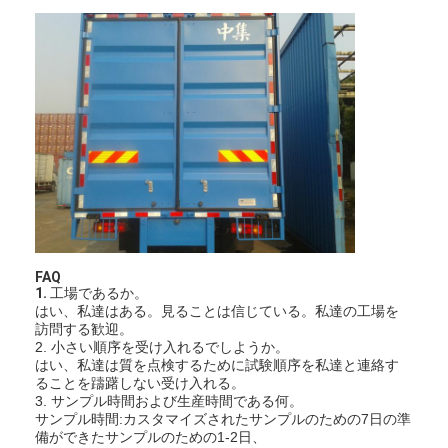
FAQ
1.
工場であるか。
はい、私達はある。見ることは信じている。私達の工場を
訪問する歓迎。
家へ
2. 小さい順序を受け入れるでしようか。
はい、私達は質を点検するために試験順序を私達と連絡す
製品
ることを躊躇しない受け入れる。
3. サンプル時間および生産時間である何。
サンプル時間:カスタマイズされたサンプルのための7日の準
VRショー
備ができたサンプルのための1-2日、