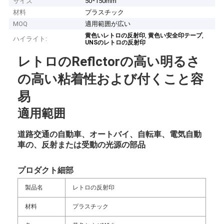
サイズ
50*150mm
材料
プラスチック
MOQ
適用範囲が広い
,
,
黄色いレトロの反射印
黄色い安全印テープ
ハイライト:
UNSのレトロの反射印
レトロのReflctorの高い明るさ
の高い粘着性および付くこと容
易
適用範囲
道路交通の自動車、オートバイ、自転車、電気自動
車の、反射または受動の光源の部品
プロダクト細部
製品名
レトロの反射印
材料
プラスチック