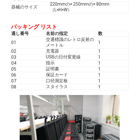
220mmの× 250mmの× 80mm
器械のサイズ
（L×H×W）
パッキング リスト
通し番号
名前の指定
数
交通標識のレトロ反射の
01
1
メートル
充電器
02
1
USBの日付変更線
03
1
指示
04
1
証明書
05
1
保証カード
06
1
口径測定板
07
1
スタイラス
08
1
家へ
製品
VRショー