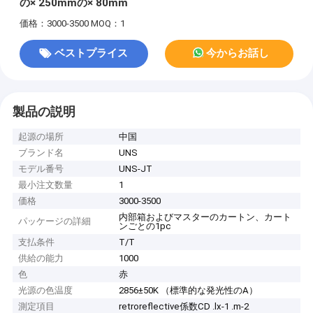
の× 250mmの× 80mm
価格：3000-3500
MOQ：1
ベストプライス
今からお話し
製品の説明
起源の場所
中国
ブランド名
UNS
モデル番号
UNS-JT
最小注文数量
1
価格
3000-3500
内部箱およびマスターのカートン、カート
パッケージの詳細
ンごとの1pc
支払条件
T/T
供給の能力
1000
色
赤
光源の色温度
2856±50K （標準的な発光性のA）
測定項目
retroreflective係数CD .lx-1 .m-2