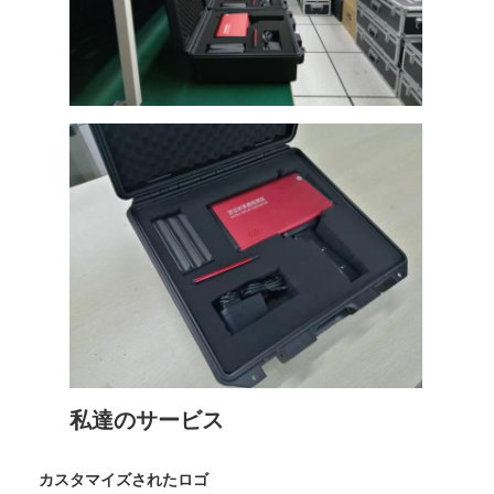
わたしたち に つい て
工場 ツアー
品質管理
連絡 ください
ニュース
事件
Retroreflectorのメートル
舗装の印Retroreflectometer
私達のサービス
印Retroreflectometer
カスタマイズされたロゴ