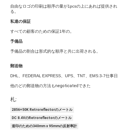
レトロの反射メートル
自由なロゴの印刷は順序の量が1pcsの上にあれば提供され
る。
道の印の厚さゲージ
私達の保証
携帯用Retroreflectometer
すべての顧客のための保証1年の。
予備品
手持ち型のRetroreflectometer
予備品の割合は形式的な順序と共に出荷される。
レトロの反射印
郵送物
自転車の反射ステッカー
DHL、FEDERAL EXPRESS、UPS、TNT、EMS:3-7仕事日
反射テープ ステッカー
他のどの郵送物の方法もnegoticatedできた
車の反射ステッカー
札:
2856+50K Retroreflectorのメートル
DC 8.4VのRetroreflectorのメートル
道印のための340mm x 95mmの反射率計