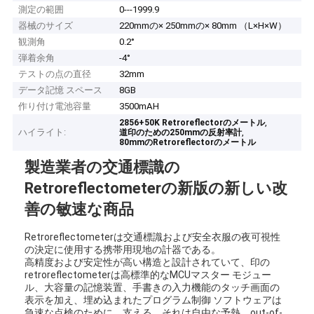
測定の範囲
0---1999.9
器械のサイズ
220mmの× 250mmの× 80mm （L×H×W）
観測角
0.2°
弾着余角
-4°
テストの点の直径
32mm
データ記憶 スペース
8GB
作り付け電池容量
3500mAH
,
2856+50K Retroreflectorのメートル
ハイライト:
,
道印のための250mmの反射率計
80mmのRetroreflectorのメートル
製造業者の交通標識の
Retroreflectometerの新版の新しい改
善の敏速な商品
Retroreflectometerは交通標識および安全衣服の夜可視性
の決定に使用する携帯用現地の計器である。
高精度および安定性が高い構造と設計されていて、印の
retroreflectometerは高標準的なMCUマスター モジュー
ル、大容量の記憶装置、手書きの入力機能のタッチ画面の
表示を加え、埋め込まれたプログラム制御 ソフトウェアは
急速な点検のために、支える。それは自由な予熱、out-of-