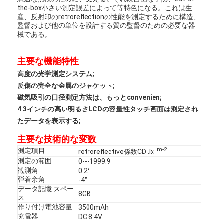
the-box小さい測定誤差によって等特色になる。これは生
産、反射印のretroreflectionの性能を測定するために構造、
監督および他の単位を設計する質の監督のための必要な器
械である。
主要な機能特性
高度の光学測定システム;
反傷の完全な金属のジャケット;
磁気吸引の口径測定方法は、もっとconvenien;
4.3インチの高い明るさLCDの容量性タッチ画面は測定され
たデータを表示する;
主要な技術的な変数
.m-2
測定項目
retroreflective係数CD .lx
測定の範囲
0---1999.9
観測角
0.2°
弾着余角
-4°
データ記憶 スペー
8GB
ス
作り付け電池容量
3500mAh
充電器
DC 8.4V