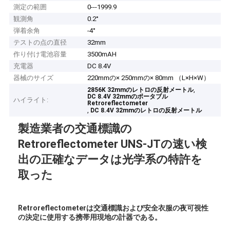
測定の範囲
0---1999.9
観測角
0.2°
弾着余角
-4°
テストの点の直径
32mm
作り付け電池容量
3500mAH
充電器
DC 8.4V
器械のサイズ
220mmの× 250mmの× 80mm （L×H×W）
,
2856K 32mmのレトロの反射メートル
DC 8.4V 32mmのポータブル
ハイライト:
Retroreflectometer
,
DC 8.4V 32mmのレトロの反射メートル
製造業者の交通標識の
Retroreflectometer UNS-JTの速い検
出の正確なデータは
光学系の特許を
取った
Retroreflectometerは交通標識および安全衣服の夜可視性
の決定に使用する携帯用現地の計器である。