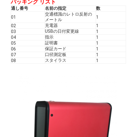
パッキング リスト
通し番号
名前の指定
数
交通標識のレトロ反射の
01
1
メートル
充電器
02
1
USBの日付変更線
03
1
指示
04
1
証明書
05
1
保証カード
06
1
口径測定板
07
1
スタイラス
08
1
家へ
製品
VRショー