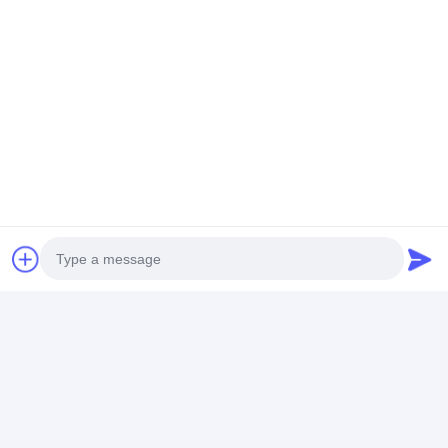
連絡先の詳細
Ms. BELLA LIU
86 -15222916980
通り、第9706 Fanhua道、経済開発地帯、合肥市都
市、安徽省を時間を計る
今からお話し
Photo
最高の価格で
Video Call