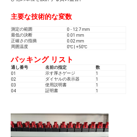
主要な技術的な変数
測定の範囲
0 - 12.7 mm
最低の決断
0.01 mm
正確さの指摘
0.02 mm
周囲温度
0℃ | +50℃
パッキング リスト
通し番号
名前の指定
数
示す厚さゲージ
01
1
ダイヤルの表示器
02
1
使用説明書
03
1
証明書
04
1