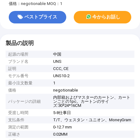
価格：negotionable
MOQ：1
ベストプライス
今からお話し
製品の説明
起源の場所
中国
ブランド名
UNS
証明
CCC, CE
モデル番号
UNS10-2
最小注文数量
1
価格
negotionable
内部箱およびマスターのカートン、カート
パッケージの詳細
ンごとの1pc。カートンのサイ
ズ:30*24*16CM
受渡し時間
5-8仕事日
支払条件
T/T、ウェスタン・ユニオン、MoneyGram
測定の範囲
0-12.7 mm
正確さ
0.02MM