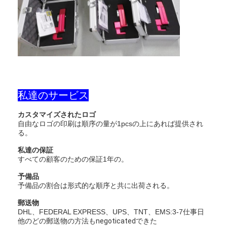
わたしたち に つい て
工場 ツアー
品質管理
連絡 ください
私達のサービス
ニュース
カスタマイズされたロゴ
事件
自由なロゴの印刷は順序の量が1pcsの上にあれば提供され
る。
私達の保証
すべての顧客のための保証1年の。
Retroreflectorのメートル
予備品
予備品の割合は形式的な順序と共に出荷される。
舗装の印Retroreflectometer
郵送物
印Retroreflectometer
DHL、FEDERAL EXPRESS、UPS、TNT、EMS:3-7仕事日
他のどの郵送物の方法もnegoticatedできた