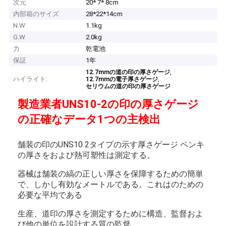
次元
20* 7* 8cm
内部箱のサイズ
28*22*14cm
N.W
1.1kg
G.W
2.0kg
力
乾電池
保証
1年
,
12.7mmの道の印の厚さゲージ
ハイライト:
,
12.7mmの電子厚さゲージ
セリウムの道の印の厚さゲージ
製造業者UNS10-2の印の厚さゲージ
の正確なデータ1つの主検出
舗装の印のUNS10 2タイプの示す厚さゲージ ペンキ
の厚さをおよび熱可塑性は測定する。
器械は舗装の縞の正しい厚さを保障するための簡単
で、しかし有効なメートルである。これはのための
必要な平均である
生産、道印の厚さを測定するために構造、監督およ
び他の単位を設計する質の監督。