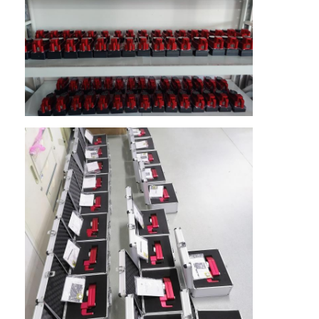
家へ
製品
VRショー