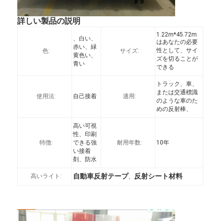
わたしたち に つい て
詳しい製品の説明
工場 ツアー
1.22m*45.72m
、白い、
はあなたの必要
赤い、緑
性として、サイ
色:
サイズ:
品質管理
黄色い、
ズを切ることが
青い
できる
連絡 ください
トラック、車、
または交通標識
ニュース
使用法:
自己接着
適用:
のような車のた
めの反射棒、
事件
高い可視
性、印刷
特徴:
できる強
耐用年数:
10年
い接着
剤、防水
Retroreflectorのメートル
自動車反射テープ
反射シート材料
高いライト:
、
舗装の印Retroreflectometer
車のための傾いた白い赤く/黄色の黒い高輝度等級反射広がるテープ強
い接着剤
印Retroreflectometer