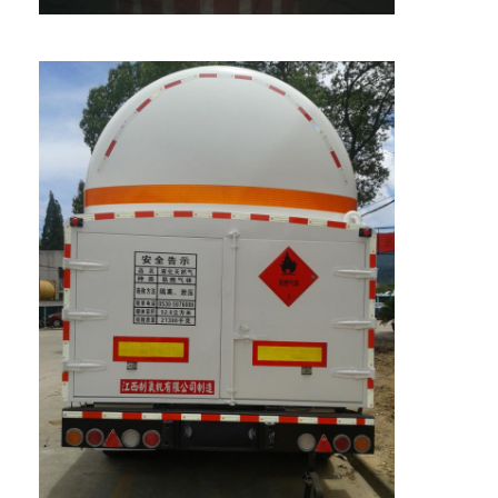
家へ
製品
VRショー