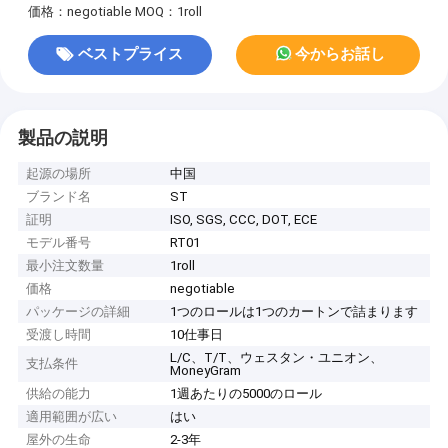
価格：negotiable
MOQ：1roll
ベストプライス
今からお話し
製品の説明
起源の場所
中国
ブランド名
ST
証明
ISO, SGS, CCC, DOT, ECE
モデル番号
RT01
最小注文数量
1roll
価格
negotiable
パッケージの詳細
1つのロールは1つのカートンで詰まります
受渡し時間
10仕事日
L/C、T/T、ウェスタン・ユニオン、
支払条件
MoneyGram
供給の能力
1週あたりの5000のロール
適用範囲が広い
はい
屋外の生命
2-3年