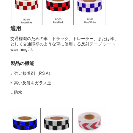
適用
交通標識のための車、トラック、トレーラー、または棒、
として交通障壁のような車に使用する反射テープ シート
warnning印。
製品の機能
強い接着剤（P.S.A）
a.
高い反射をガラス玉
b.
防水
c.