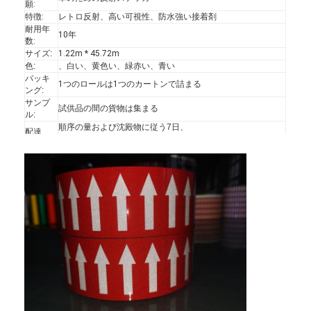
願:
特徴:
レトロ反射、高い可視性、防水強い接着剤
耐用年
10年
数:
サイズ:
1.22m * 45.72m
色:
、白い、黄色い、緑赤い、青い
パッキ
1つのロールは1つのカートンで詰まる
ング:
サンプ
試供品の間の貨物は集まる
ル:
順序の量および沈殿物に従う7日、
配達