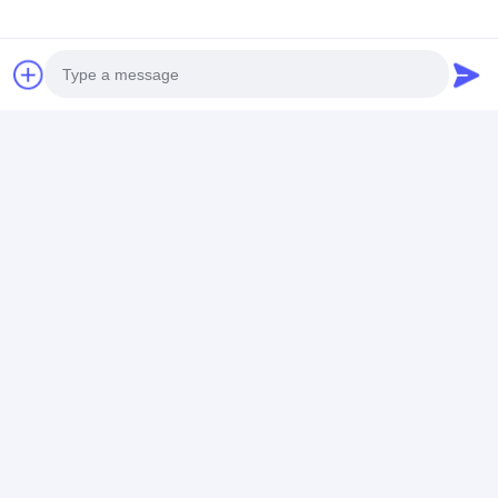
品質管理および安定性:良質と適用されて、各プロ
1.
ダクトは原料から最終的なテストへの色および一貫
性の完全な性能と来られる私達のプロダクトを保障
するあらゆる製造工程の厳密な品質管理の下で作り
出される。
競争価格:私達は頻繁に価格よりよく、適用範囲が
2.
広くそして双方にとって好都合な提供するように努
Photo
力する。
適用範囲が広いOEMの設計:顧客を実現する完全な
Video Call
3.
OEMサービス自身のブランドのパッキング。
Audio Call
速い配達:私達は順序の支払そして確認の
4.
verificatingの後の1-2平日以内のあなたの順序を出荷
する。品切れなら、私達は先立って知らせる。
優れた通関サービス:24hours内の速い応答。10年
5.
間のカスタマー サービスの経験に、の専門の販売か
らのチーム サポートは問題解決、マーケティングお
よび記号論理学配達団結する。