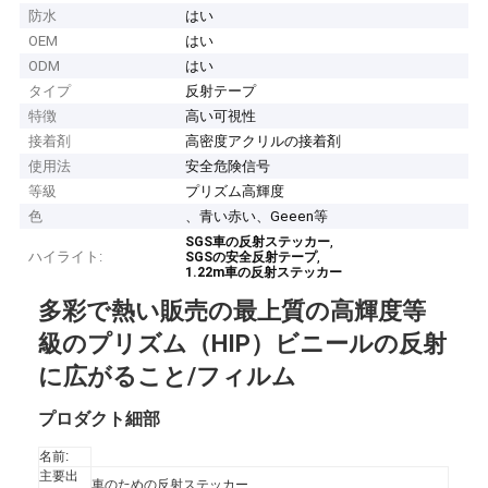
防水
はい
OEM
はい
ODM
はい
タイプ
反射テープ
特徴
高い可視性
接着剤
高密度アクリルの接着剤
使用法
安全危険信号
等級
プリズム高輝度
色
、青い赤い、Geeen等
,
SGS車の反射ステッカー
ハイライト:
,
SGSの安全反射テープ
1.22m車の反射ステッカー
多彩で熱い販売の最上質の高輝度等
級のプリズム（HIP）ビニールの反射
に広がること/フィルム
プロダクト細部
名前:
主要出
車のための反射ステッカー