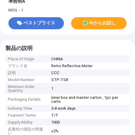
準照明A
MOQ：1
ベストプライス
今からお話し
製品の説明
Place of Origin
CHINA
ブランド名
Retro Reflective Meter
証明
CCC
Model Number
STP-TSR
Minimum Order
1
Quantity
inner box and master carton , 1pc per
Packaging Details
carto
Delivery Time
5-8 work days
Payment Terms
T/T
Supply Ability
1000
反復性の測定の間違
≤2%
い