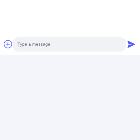
最高の価格で
測定範囲サイン レトロリフ
レクトメーター 2856±50K
標準照明A
Price： 1
チャット
Photo
推薦されたプロダクト
Video Call
Audio Call