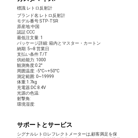
わたしたち に つい て
標識 レトロ反射計
ブランド名:レトロ反射計
工場 ツアー
モデル番号:STP-TSR
原産地:中国
認証:CCC
品質管理
最低注文量: 1
パッケージ詳細: 箱内とマスター・カートン
連絡 ください
納期: 5~8 営業日
支払い条件:T/T
供給能力: 1000
ニュース
観測角度:0.2°
周囲温度: -5°C~+50°C
事件
測定範囲: 0~19999
体重:1.7kg
充電器:DC 8.4V
光源の色温:
射撃角:
Retroreflectorのメートル
環境湿度:
舗装の印Retroreflectometer
サポートとサービス
印Retroreflectometer
シグナルレトロレフレクトメーターは,顧客満足を保