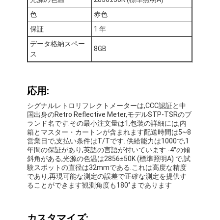
色
赤色
保証
1 年
データ格納スペー
8GB
ス
応用:
シグナルレトロリフレクトメーターは,CCC認証と中
国出身のRetro Reflective Meter,モデルSTP-TSRのブ
ランド名です.その最小注文量は1,包装の詳細には,内
箱とマスター・カートンが含まれます配送時間は5~8
営業日で,支払い条件はT/Tです. 供給能力は1000で,1
年間の保証があり,英語の言語が付いています.-4°の傾
斜角がある,光源の色温は2856±50K (標準照明A) で,試
家へ
験スポットの直径は32mmである.これは高度な精度
であり,再現可能な測定の誤差で正確な測定を提供す
ることができます観測角度も180°まであります
製品
VRショー
カスタマイズ: