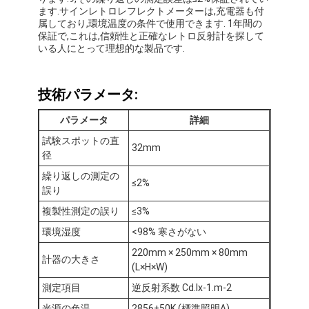
ます.サインレトロレフレクトメーターは,充電器も付
属しており,環境温度の条件で使用できます. 1年間の
保証で,これは,信頼性と正確なレトロ反射計を探して
いる人にとって理想的な製品です.
技術パラメータ:
パラメータ
詳細
試験スポットの直
32mm
径
繰り返しの測定の
≤2%
誤り
複製性測定の誤り
≤3%
環境湿度
<98% 寒さがない
220mm × 250mm × 80mm
計器の大きさ
(L×H×W)
測定項目
逆反射系数 Cd.lx-1.m-2
光源の色温
2856±50K (標準照明A)