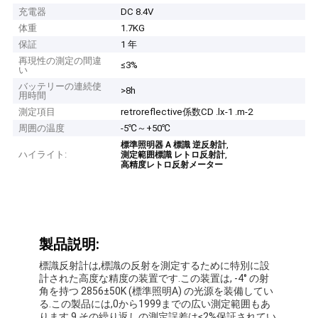
充電器
DC 8.4V
体重
1.7KG
保証
1 年
再現性の測定の間違
≤3%
い
バッテリーの連続使
>8h
用時間
測定項目
retroreflective係数CD .lx-1 .m-2
周囲の温度
-5℃～+50℃
,
標準照明器 A 標識 逆反射計
ハイライト:
,
測定範囲標識 レトロ反射計
高精度レトロ反射メーター
製品説明:
標識反射計は,標識の反射を測定するために特別に設
計された高度な精度の装置です.この装置は, -4° の射
角を持つ 2856±50K (標準照明A) の光源を装備してい
る.この製品には,0から1999までの広い測定範囲もあ
ります.9,その繰り返しの測定誤差は≤2%保証されてい