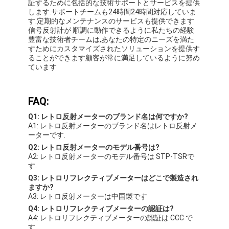
証するために包括的な技術サポートとサービスを提供
レトロの反射メートル
します.サポートチームも24時間24時間対応していま
す.定期的なメンテナンスのサービスも提供できます
道の印の厚さゲージ
信号反射計が 順調に動作できるように私たちの経験
豊富な技術者チームは,あなたの特定のニーズを満た
すためにカスタマイズされたソリューションを提供す
携帯用Retroreflectometer
ることができます顧客が常に満足しているように努め
ています
手持ち型のRetroreflectometer
レトロの反射印
FAQ:
Q1: レトロ反射メーターのブランド名は何ですか?
自転車の反射ステッカー
A1: レトロ反射メーターのブランド名はレトロ反射メ
ーターです.
反射テープ ステッカー
Q2: レトロ反射メーターのモデル番号は?
A2: レトロ反射メーターのモデル番号は STP-TSRで
車の反射ステッカー
す.
Q3: レトロリフレクティブメーターはどこで製造され
ますか?
A3: レトロ反射メーターは中国製です
Q4: レトロリフレクティブメーターの認証は?
A4: レトロリフレクティブメーターの認証は CCC で
す.