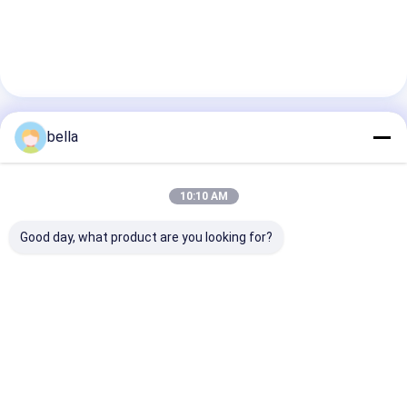
bella
連絡先の詳細
Ms. BELLA LIU
10:10 AM
86 -15222916980
Good day, what product are you looking for?
通り、第9706 Fanhua道、経済開発地帯、合肥市都
市、安徽省を時間を計る
今からお話し