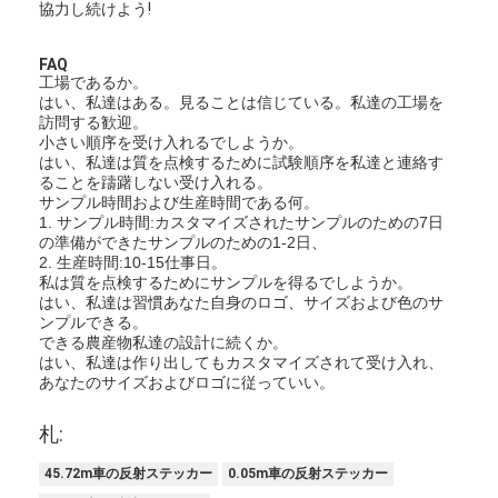
協力し続けよう!
わたしたち に つい て
FAQ
工場 ツアー
工場であるか。
はい、私達はある。見ることは信じている。私達の工場を
品質管理
訪問する歓迎。
小さい順序を受け入れるでしようか。
はい、私達は質を点検するために試験順序を私達と連絡す
連絡 ください
ることを躊躇しない受け入れる。
サンプル時間および生産時間である何。
ニュース
1. サンプル時間:カスタマイズされたサンプルのための7日
の準備ができたサンプルのための1-2日、
2. 生産時間:10-15仕事日。
事件
私は質を点検するためにサンプルを得るでしようか。
はい、私達は習慣あなた自身のロゴ、サイズおよび色のサ
ンプルできる。
できる農産物私達の設計に続くか。
はい、私達は作り出してもカスタマイズされて受け入れ、
Retroreflectorのメートル
あなたのサイズおよびロゴに従っていい。
舗装の印Retroreflectometer
札:
印Retroreflectometer
45.72m車の反射ステッカー
0.05m車の反射ステッカー