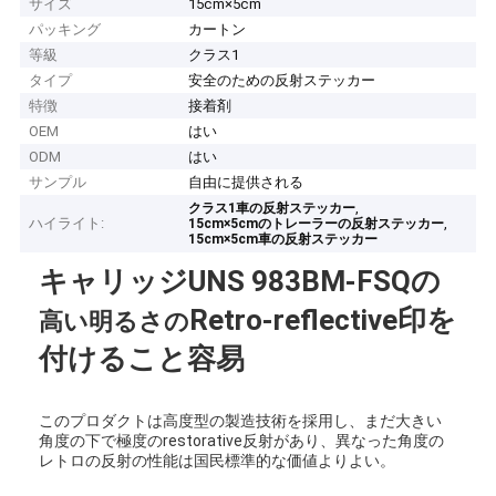
サイズ
15cm×5cm
パッキング
カートン
等級
クラス1
タイプ
安全のための反射ステッカー
特徴
接着剤
OEM
はい
ODM
はい
サンプル
自由に提供される
,
クラス1車の反射ステッカー
ハイライト:
,
15cm×5cmのトレーラーの反射ステッカー
15cm×5cm車の反射ステッカー
キャリッジUNS 983BM-FSQの
Retro-reflective印を
高い明るさの
付けること容易
このプロダクトは高度型の製造技術を採用し、まだ大きい
角度の下で極度のrestorative反射があり、異なった角度の
レトロの反射の性能は国民標準的な価値よりよい。