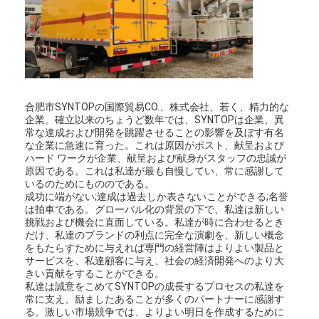
合肥市SYNTOPの国際貿易CO.、株式会社、若く、精力的な
企業。確立以来のちょうど数年では、SYNTOPは企業、異
常な達成および開発を跳躍させることの影響を及ぼす有名
な企業に急速に育った。これは原因がポスト、献呈および
ハード ワークが企業、献呈および献身がスタッフの忠誠が
原因である。これは私達が最も自慢してい、常に感謝して
いるのためにもののである。
成功に端がない;達成は過去しか表さないことができる;名誉
は拍車である。グローバル化の背景の下で、私達は新しい
挑戦および機会に直面している。私達が時に合わせるとき
だけ、私達のブランドの利点に完全な演劇を、新しい概念
家へ
をもたらすために与えれば専門の経営陣はよりよい製品と
サービスを、私達顧客に与え、社会の経済開発へのより大
製品
きい貢献をすることができる。
私達は誠意をこめてSYNTOPの成長するプロセスの私達を
常に支え、励ましたあることが多くのパートナーに感謝す
VRショー
る。激しい市場競争では、よりよい明日を作成するために