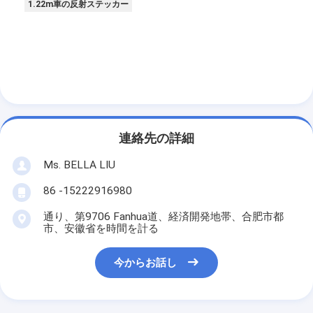
1.22m車の反射ステッカー
レトロの反射メートル
道の印の厚さゲージ
携帯用Retroreflectometer
手持ち型のRetroreflectometer
レトロの反射印
連絡先の詳細
自転車の反射ステッカー
Ms. BELLA LIU
86 -15222916980
反射テープ ステッカー
通り、第9706 Fanhua道、経済開発地帯、合肥市都
車の反射ステッカー
市、安徽省を時間を計る
今からお話し