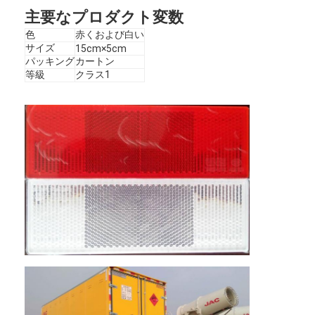
主要なプロダクト変数
色
赤くおよび白い
サイズ
15cm×5cm
パッキング
カートン
等級
クラス1