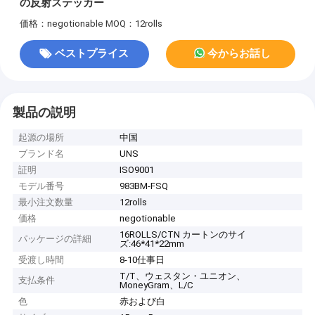
の反射ステッカー
価格：negotionable
MOQ：12rolls
ベストプライス
今からお話し
製品の説明
起源の場所
中国
ブランド名
UNS
証明
ISO9001
モデル番号
983BM-FSQ
最小注文数量
12rolls
価格
negotionable
16ROLLS/CTN カートンのサイ
パッケージの詳細
ズ:46*41*22mm
受渡し時間
8-10仕事日
T/T、ウェスタン・ユニオン、
支払条件
MoneyGram、L/C
色
赤および白