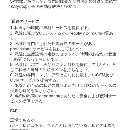
Syntopと協同して、専門の販売が反射保証の分野で団結す
レトロの反射メートル
るSyntopからの有効な解決と役立つ。
道の印の厚さゲージ
私達のサービス
1.
私達は24時間に無料サービスを提供する。
携帯用Retroreflectometer
2. 私達に完全なQCシステムが、regulary 24hoursの質あ
り。
手持ち型のRetroreflectometer
3. 私達に専門にされた外国貿易のチームがあり、
professioanlサービスを提供してもいい。
4. 私達に生産設備の複数のセットが、時間のあなたの受渡
レトロの反射印
し時間に合ってもいいある。
5. 私達は工場で、あなたに安い価格を提供してもいい。そ
自転車の反射ステッカー
して私達の自身の生産ラインを持ちなさい。
6. 私達の専門エンジニア部はあなたに最もよいOEM及び
ODMサービスを提供する。
反射テープ ステッカー
7. あなたのための私達の最もよい売り上げ後のサービスの
受渡し時間を保ちなさい。
車の反射ステッカー
8. 専門の出荷のdeparmentはあなたに安全および便利サー
ビスを提供できる。
FAQ
工場であるか。
はい、私達はある。見ることは信じている。私達の工場を