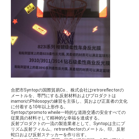
わたしたち に つい て
工場 ツアー
品質管理
連絡 ください
ニュース
事件
合肥市Syntopの国際貿易Co.、株式会社はretroreflectorの
メートルを、専門にする;反射材料およびプロダクトは
inamoriのPhilosopyの練習を主張し、質および正直者の文化
Retroreflectorのメートル
に付着する10年以上形作る。
Syntopのpromoto wheile一時的な道路交通の安全すべての
舗装の印Retroreflectometer
従業員の材料そして精神的な幸福を達成する。
反射プロダクトの一流の製造業者として、Syntopは主にプ
リズム反射フィルム、retroreflectorのメートル、印、反射
印Retroreflectometer
蛇口および反射ステッカーを作り出す。