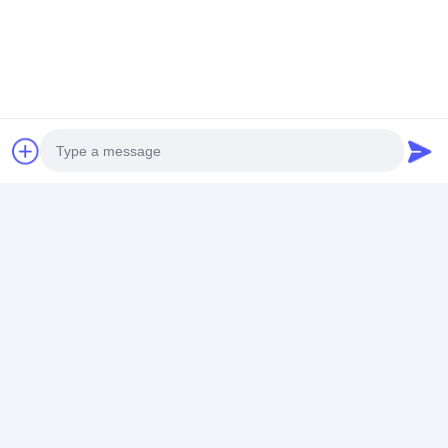
連絡先の詳細
Ms. BELLA LIU
86 -15222916980
通り、第9706 Fanhua道、経済開発地帯、合肥市都
Photo
市、安徽省を時間を計る
Video Call
今からお話し
Audio Call
最高の価格で