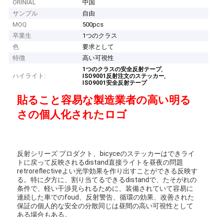
ORINIAL
中国
サンプル
自由
MOQ
500pcs
卒業生
1つのクラス
色
要求として
特徴
高い可視性
,
1つのクラスの安全反射テープ
ハイライト:
,
ISO9001反射注文のステッカー
ISO9001安全反射テープ
貼ること容易な製造業者の
高い明る
さの
個人化されたロゴ
反射シリーズ プロダクト、bicyceのステッカーはできライ
トに戻って反映されるdistand直接ライトを昼夜の問題
retroreflectiveよい光学効果を作り出すことができる反映す
る。特に夕方に、割り当てるできるdistandで、たそがれの
条件で、軽い干渉見られるために、装備されていて容易に
連続した車でのfoud、反射警告、循環の効果、改善された
保証の個人的な安全の分散同じは昼間の高い可視性として
ある場合もある。