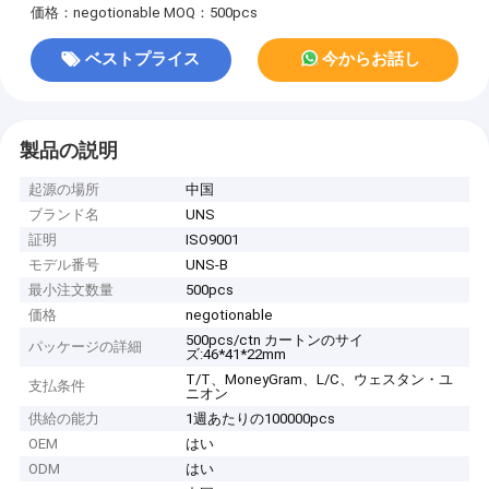
価格：negotionable
MOQ：500pcs
ベストプライス
今からお話し
製品の説明
起源の場所
中国
ブランド名
UNS
証明
ISO9001
モデル番号
UNS-B
最小注文数量
500pcs
価格
negotionable
500pcs/ctn カートンのサイ
パッケージの詳細
ズ:46*41*22mm
T/T、MoneyGram、L/C、ウェスタン・ユ
支払条件
ニオン
供給の能力
1週あたりの100000pcs
OEM
はい
ODM
はい