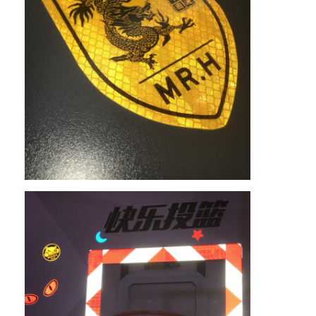
家へ
製品
VRショー