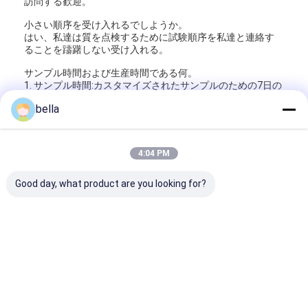
訪問する歓迎。
小さい順序を受け入れるでしようか。
はい、私達は質を点検するために試験順序を私達と連絡す
ることを躊躇しない受け入れる。
サンプル時間および生産時間である何。
1. サンプル時間:カスタマイズされたサンプルのための7日の
準備ができたサンプルのための1-2日。
bella
2. 生産時間:10-15仕事日。
私は質を点検するためにサンプルを得るでしようか。
はい、私達は習慣あなた自身のロゴ、サイズおよび色のサ
4:04 PM
ンプルできる。
できる農産物私達の設計に続くか。
Good day, what product are you looking for?
はい、私達は作り出してもカスタマイズされて受け入れ、
あなたのサイズおよびロゴに従っていい。
札:
UNS反射テープ ステッカー
マイクロ プリズム車の反射テープ
500PCS安全反射テープ