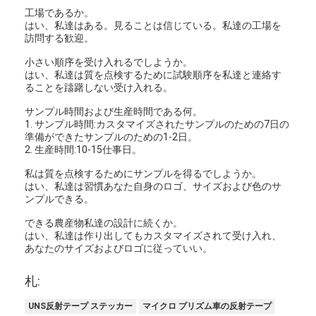
レトロの反射メートル
工場であるか。
はい、私達はある。見ることは信じている。私達の工場を
訪問する歓迎。
道の印の厚さゲージ
小さい順序を受け入れるでしようか。
携帯用Retroreflectometer
はい、私達は質を点検するために試験順序を私達と連絡す
ることを躊躇しない受け入れる。
手持ち型のRetroreflectometer
サンプル時間および生産時間である何。
1. サンプル時間:カスタマイズされたサンプルのための7日の
レトロの反射印
準備ができたサンプルのための1-2日。
2. 生産時間:10-15仕事日。
自転車の反射ステッカー
私は質を点検するためにサンプルを得るでしようか。
はい、私達は習慣あなた自身のロゴ、サイズおよび色のサ
反射テープ ステッカー
ンプルできる。
できる農産物私達の設計に続くか。
車の反射ステッカー
はい、私達は作り出してもカスタマイズされて受け入れ、
あなたのサイズおよびロゴに従っていい。
札:
UNS反射テープ ステッカー
マイクロ プリズム車の反射テープ