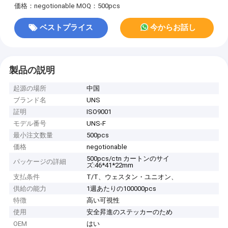
価格：negotionable
MOQ：500pcs
ベストプライス
今からお話し
製品の説明
起源の場所
中国
ブランド名
UNS
証明
ISO9001
モデル番号
UNS-F
最小注文数量
500pcs
価格
negotionable
500pcs/ctn カートンのサイ
パッケージの詳細
ズ:46*41*22mm
支払条件
T/T、ウェスタン・ユニオン、
供給の能力
1週あたりの100000pcs
特徴
高い可視性
使用
安全昇進のステッカーのため
OEM
はい