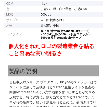
ODM
はい
色
、青い、緑、白い黄色い、赤い等
MOQ
500pcs
サンプル
自由に提供される
原物
合肥市、中国
,
高い可視性の反射conspicuityテープ
ハイライト:
,
バイクのための500pcs反射ステッカー
500pcs反射conspicuityテープ
個人化されたロゴの
製造業者を貼る
こと容易な
高い明るさ
製品の説明
自転車反射シリーズ プロダクト、bicyceのステッカーはで
きライトに戻って反映されるdistand直接ライトを昼夜の
問題retroreflectiveよい光学効果を作り出すことができる
反映する。特に夕方に、割り当てるできるdistandで、た
そがれの条件で、軽い干渉見られるために、装備されてい