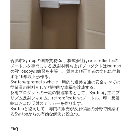
わたしたち に つい て
工場 ツアー
品質管理
連絡 ください
ニュース
合肥市Syntopの国際貿易Co.、株式会社はretroreflectorの
メートルを専門にする;反射材料およびプロダクトはinamori
事件
のPhilosopyの練習を主張し、質および正直者の文化に付着
する10年以上形作る。
Syntopのpromoto wheile一時的な道路交通の安全すべての
従業員の材料そして精神的な幸福を達成する。
反射プロダクトの一流の製造業者として、Syntopは主にプ
Retroreflectorのメートル
リズム反射フィルム、retroreflectorのメートル、印、反射
蛇口および反射ステッカーを作り出す。
Syntopと協同して、専門の販売が反射保証の分野で団結す
舗装の印Retroreflectometer
るSyntopからの有効な解決と役立つ。
印Retroreflectometer
FAQ